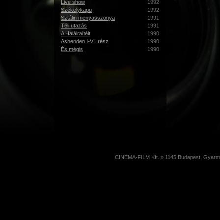
Live show
1992
Székelykapu
1992
Sztálin menyasszonya
1991
Téli utazás
1991
A Halálraítélt
1990
Ashenden I-VI. rész
1990
És mégis
1990
CINEMA-FILM Kft. » 1145 Budapest, Gyarmat