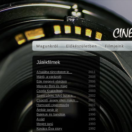
Játékfilmek
A halálba táncoltatott le…
2011
Márió, a varázsló
2008
Ede megevé ebédem
2006
Miskolci Boni és Klájd
2004
Csoda Krakkóban
2003
Szent Lőrinc folyó lazaca…
2002
Csocsó, avagy éljen május…
2001
Hamvadó cigarettavég
2001
Ámbár tanár úr
1998
Balekok és banditák
1996
A vád
1995
Megint tanú
1993
Kovács Éva story
1992